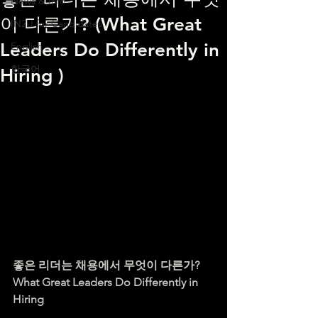
News & Info
이 다른가? (What Great
IN2U for Candidates
Leaders Do Differently in
English
한국어
Hiring )
좋은 리더는 채용에서 무엇이 다른가?
What Great Leaders Do Differently in 
Hiring