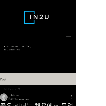
Recruitment,
Staffing
& Consulting
Post
All Posts
Admin
All Posts
Jul 7
4 min read
좋은 리더는 채용에서 무엇