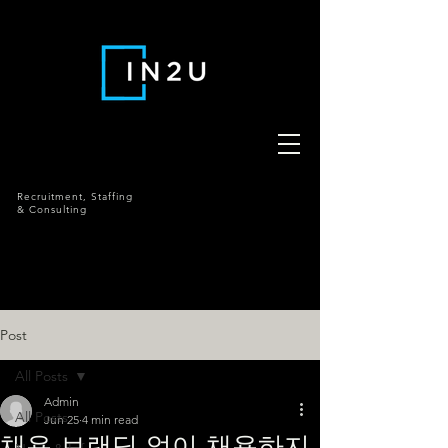
Recruitment,
Staffing
& Consulting
Post
All Posts
Admin
All Posts
Jun 25
4 min read
채용 브랜딩 없이 채용하지