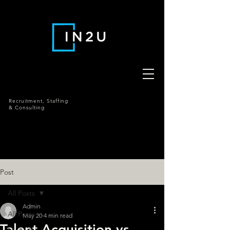
Recruitment,
Staffing
& Consulting
Post
All Posts
Admin
All Posts
May 20
4 min read
Talent Acquisition vs