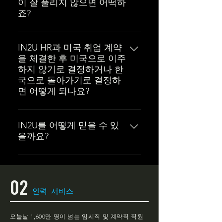
이 잘 풀리지 않으면 어떡하
미국에서 훨씬 더 가치 있게 여겨질
죠?
수 있습니다. 채용 공고의 연봉 정보
를 확인해 보세요.미국은 점점 더 한
IN2U HR은 인생이 항상 계획대로
국인에게 우호적인 사회가 되어가
흘러가지 않을 수 있다는 것을 잘 알
IN2U HR과 미국 취업 계약
고 있습니다. 거의 모든 곳에 한국인
을 체결한 후 미국으로 이주
고 있습니다. 만약 해고를 당하거나
커뮤니티가 존재하며, 대부분의 도
하지 않기로 결정하거나 한
다른 회사로 이직을 원하신다면, 저
시에서 한국 슈퍼마켓, 식당, 교회
국으로 돌아가기로 결정하
희가 도와드리겠습니다. 여러분이
및 기타 한국 문화 관련 시설을 쉽게
면 어떻게 되나요?
미국에서의 꿈을 계속해서 키워나
찾아볼 수 있습니다. 한국적인 생활
갈 수 있도록 새로운 일자리를 찾아
방식을 포기해야 한다는 부담감을
우리는 사람들이 중요한 인생 결정
드리겠습니다.
느끼실 필요는 없습니다.당신은 만
에 대해 대체로 확고한 의지를 보인
IN2U를 어떻게 믿을 수 있
족스러운 삶을 살 수 있습니다. 미국
을까요?
다고 믿지만, 예상치 못한 일이 발생
은 개인의 자유라는 이념 위에 세워
할 수도 있습니다. 그러한 상황이 발
진 나라입니다. 당신의 자녀들은 꿈
IN2U HR은 존 정 대표가 2013년 9
생할 경우를 대비하여, 우리는 출구
을 향해 열심히 노력한다면 무엇이
월에 설립했습니다. 존 정 대표는
전략을 제공해 드릴 수 있습니다.
02
든 될 수 있습니다. 저희 이민 변호
IN2U HR 설립 전 11년간 한 인력
인력 서비스
사는 귀하의 경력과 배경을 바탕으
채용 회사에서 300개 이상의 고객
로 자격 요건을 판단할 것입니다. 자
사를 관리했습니다. IN2U HR은 현
격이 인정되면 변호사가 이민 절차
재 한인 사회에서 상위 3위 안에 드
오늘날 1,600만 명이 넘는 임시직 및 계약직 직원