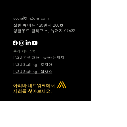
social@in2uhr.com
실반 애비뉴 120번지 200호
잉글우드 클리프스, 뉴저지 07632
추가 페이스북
IN2U 인력 채용 - 뉴욕/뉴저지
IN2U Staffing - 조지아
IN2U Staffing - 텍사스
아리바 네트워크에서
저희를 찾아보세요.
© 2026 IN2U HR INC.
채용 및 인력 배치 방식의 혁신.